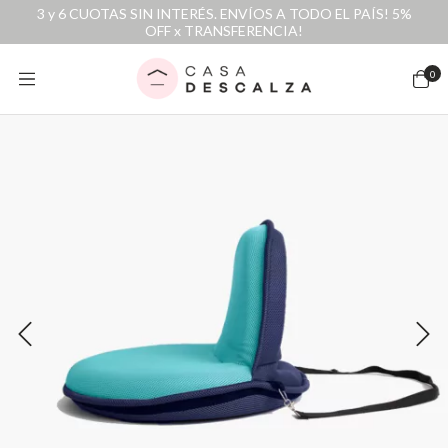
3 y 6 CUOTAS SIN INTERÉS. ENVÍOS A TODO EL PAÍS! 5%
OFF x TRANSFERENCIA!
0